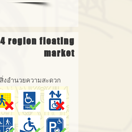
4 region floating
market
สิ่งอำนวยความสะดวก