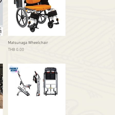
Quick View
Matsunaga Wheelchair
Price
THB 0.00