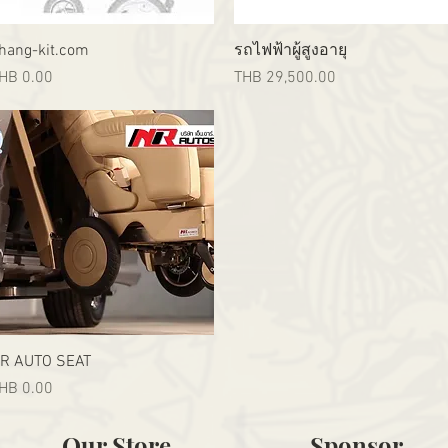
Quick View
Quick View
hang-kit.com
รถไฟฟ้าผู้สูงอายุ
rice
Price
HB 0.00
THB 29,500.00
Quick View
R AUTO SEAT
rice
HB 0.00
Our Store
Sponsor