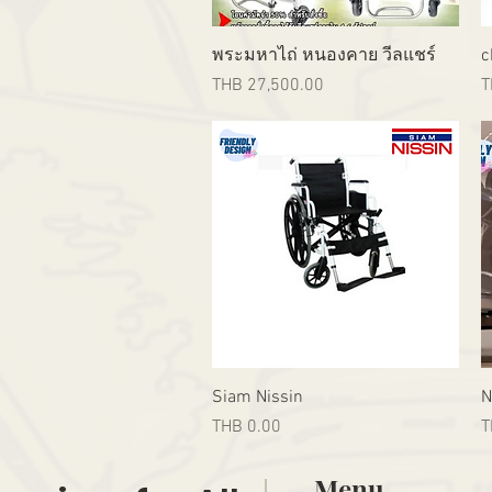
Quick View
พระมหาไถ่ หนองคาย วีลแชร์
c
Price
P
THB 27,500.00
T
Quick View
Siam Nissin
N
Price
P
THB 0.00
T
Menu