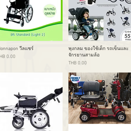
Quick View
Quick View
onnapon วีลแชร์
พุงกลม ของใช้เด็ก รถเข็นและ
จักรยานสามล้อ
rice
HB 0.00
Price
THB 0.00