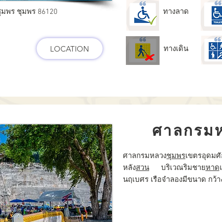
ุมพร ชุมพร 86120
ทางลาด
LOCATION
ทางเดิน
ศาลกรมห
ศาลกรมหลวง
ชุมพร
เขตรอุดมศัก
หลัง
สวน
บริเวณริมชาย
หาด
นฤเบศร เรือจำลองมีขนาด กว้าง