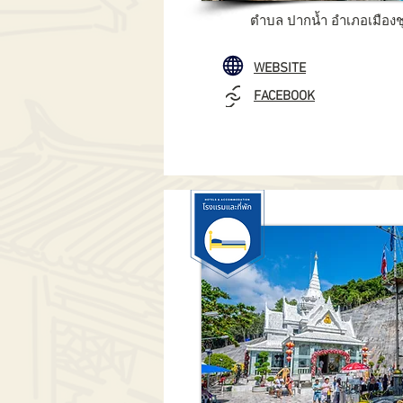
ตำบล ปากน้ำ อำเภอเมืองช
WEBSITE
FACEBOOK