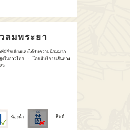
เร็วลมพระยา
ี่มีชื่อเสียงและได้รับความนิยมมาก
ร็วสูงในอ่าวไทย · โดยมีบริการเส้นทาง
ส่ง
ลิฟต์
ห้องน้ำ