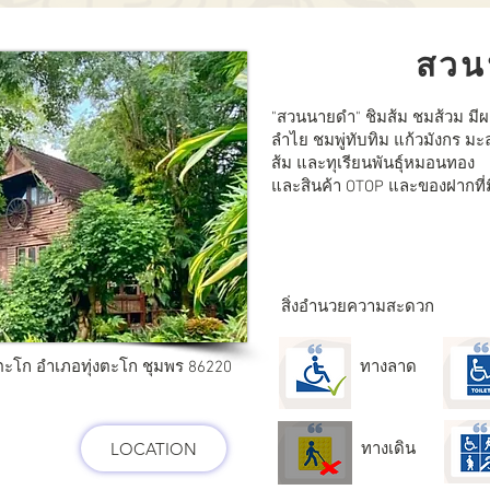
สวน
"สวนนายดำ" ชิมส้ม ชมส้วม มี
ลำไย ชมพู่ทับทิม แก้วมังกร มะ
ส้ม และทุเรียนพันธุ์หมอนทอง
และสินค้า OTOP และของฝากที่ม
สิ่งอำนวยความสะดวก
 ตะโก อำเภอทุ่งตะโก ชุมพร 86220
ทางลาด
LOCATION
ทางเดิน