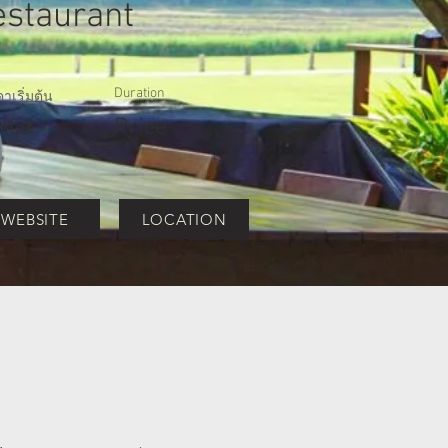
estaurant
Duration
าเริ่มต้น
rice
Price
WEBSITE
LOCATION