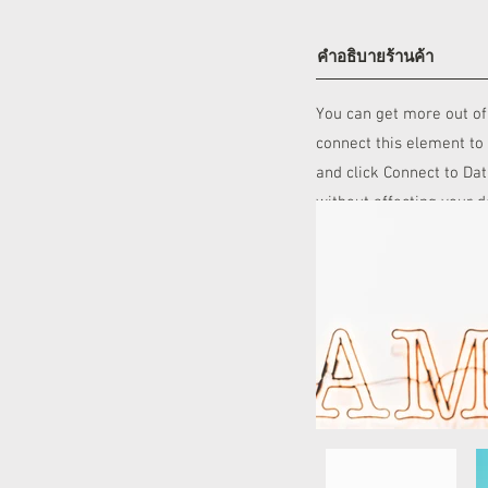
คำอธิบายร้านค้า
You can get more out of
connect this element to 
and click Connect to Da
without affecting your 
of content to your colle
or upload it via CSV fil
your site visitors using
sure to click Sync after
your newest content on y