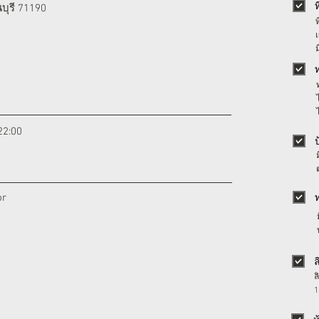
ุรี 71190
22:00
or
ล
1