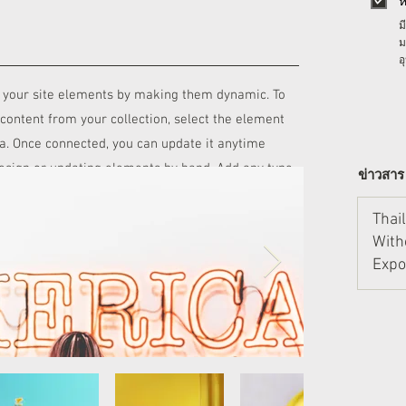
ห
ม
ม
อ
 your site elements by making them dynamic. To
content from your collection, select the element
ta. Once connected, you can update it anytime
design or updating elements by hand. Add any type
ข่าวสาร
ction, such as rich text, images, videos and more,
e. You can also collect and store information from
Thai
With
 input elements like custom forms and fields. Be
Expo
 making changes in a collection, so visitors can see
pand
our live site.
Mar 11
stan