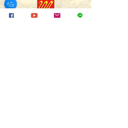
มูลนิธิอารยสถาปัตย์เพื่อคนทั้งมวล
44 ซอย ลาซาล 46 แขวง บางนา เขตบางนา
กรุงเทพมหานคร 10260