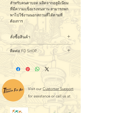
สำหรับคนตาบอด ผลิตจากอลูมิเนียม
ที่มีความแข็งแรงทนทาน สามารถพก
พาไปใช้งานนอกสถานที่ได้ตามที่
ต้องการ
สั่งซื้อสินค้า
สั่งซื้อ - สอบถามผลิตภัณฑ์ได้ที่
ล
ิงค์
ติดต่อ FD SHOP
Visit our
Customer Support
for assistance or call us at