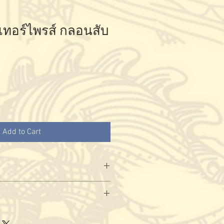
เทอร์ไพรส์ กลอนสับ
Add to Cart
ณฑ์ได้ที่
ล
ิงค์