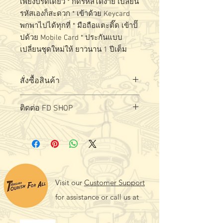
เพียงปรื๊ดเดียว * กดรหัสได้ง่าย เปลี่ยน
รหัสเองก็สะดวก * เข้าด้วย Keycard
พกพาไปได้ทุกที่ * มือถือแตะติ๊ด เข้าปั๊
ปด้วย Mobile Card * ประกันแบบ
เปลี่ยนชุดใหม่ให้ ยาวนาน 1 ปีเต็ม
สั่งซื้อสินค้า
สั่งซื้อ - สอบถามผลิตภัณฑ์ได้ที่
ล
ิงค์
ติดต่อ FD SHOP
Visit our
Customer Support
for assistance or call us at