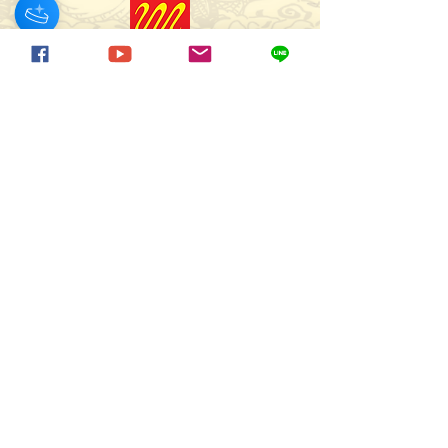
มูลนิธิอารยสถาปัตย์เพื่อคนทั้งมวล
44 ซอย ลาซาล 46 แขวง บางนา เขตบางนา
กรุงเทพมหานคร 10260