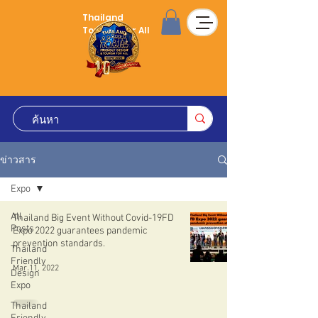
Thailand
Tourism for All
ข่าวสาร
Expo
All
Thailand Big Event Without Covid-19FD
Posts
Expo 2022 guarantees pandemic
prevention standards.
Thailand
Friendly
Mar 11, 2022
Design
Expo
Thailand