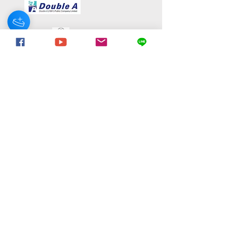
มูลนิธิอารยสถาปัตย์เพื่อคนทั้งมวล
44 ซอย ลาซาล 46 แขวง บางนา เขตบางนา
กรุงเทพมหานคร 10260
Monday-Friday : 9am-6pm
Email:
Fdexpoline@gmail.com
081 - 855 - 1199
098 - 119 - 9888